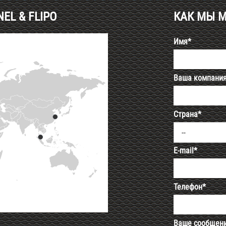
L & FLIPO
КАК МЫ 
Имя*
Ваша компани
Страна*
--
E-mail*
Телефон*
Ваше сообщен