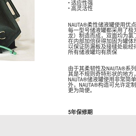
• 适应性强
• 高灵活性
NAUTA®柔性储液罐使用
每一型号储液罐都采用了极为
龙）制造而成，双面均为氯
在内部加倍获得加固为罐体增
以保证防漏板及接缝处能经
所有储液罐均有质保
由于其柔韧性及NAUTA®
其是不规则奇特形状的地方
NAUTA®储液罐使用非常
外，NAUTA®构造可允许
更为简便。
5年保修期