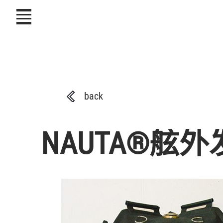
icon
back
NAUTA®舷