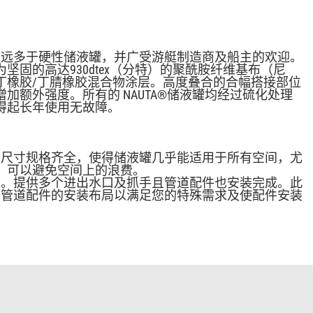
优点远多于硬性储液罐，并广受游艇制造商及船主的欢迎。
坚固的高达930dtex（分特）的聚酰胺纤维基布（尼
丁橡胶/丁腈橡胶混合物涂层。高度叠合的合幅搭接部位
加额外强度。所有的 NAUTA®储液罐均经过硫化处理
得起长年使用无故障。
系列尺寸规格齐全，使得储液罐几乎能适用于所有空间，尤
，可以避免空间上的浪费。
简单。提供多个进出水口及抓手且管道配件也安装完成。此
定制管道配件的安装布局以满足您的特殊需求及使配件安装