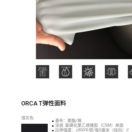
ORCA T弹性面料
煤灰色
基布：聚酯/棉
涂层: 氯磺化聚乙烯橡胶（CSM）单面
拉伸强度：≥900牛顿/每5厘米（经向）//