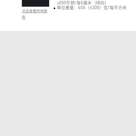
≥200牛顿/每5厘米（纬向）
单位重量：650（±200）克/每平方米
点击查看所有颜
色