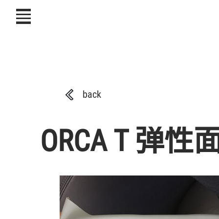
icon
back
ORCA T 弹性