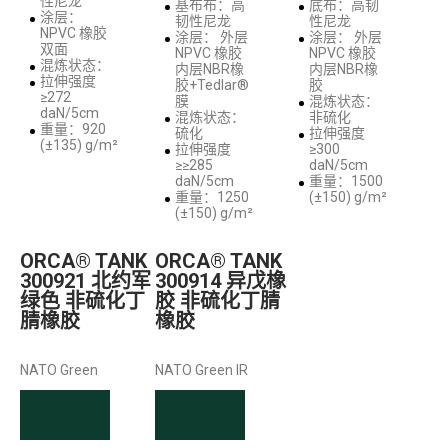
性尼龙
基布布：高
底布：高韧
涂层：
韧性尼龙
性尼龙
NPVC 橡胶
涂层： 外层
涂层： 外层
双面
NPVC 橡胶
NPVC 橡胶
混炼状态：
内层NBR橡
内层NBR橡
拉伸强度
胶+Tedlar®
胶
≥272
膜
混炼状态：
daN/5cm
混炼状态：
非硫化
重量：920
硫化
拉伸强度
(±135) g/m²
拉伸强度
≥300
≥≥285
daN/5cm
daN/5cm
重量：1500
重量：1250
(±150) g/m²
(±150) g/m²
ORCA® TANK
ORCA® TANK
300921 北约军
300914 异戊橡
绿色 非硫化丁
胶 非硫化丁腈
腈橡胶
橡胶
NATO Green
NATO Green IR