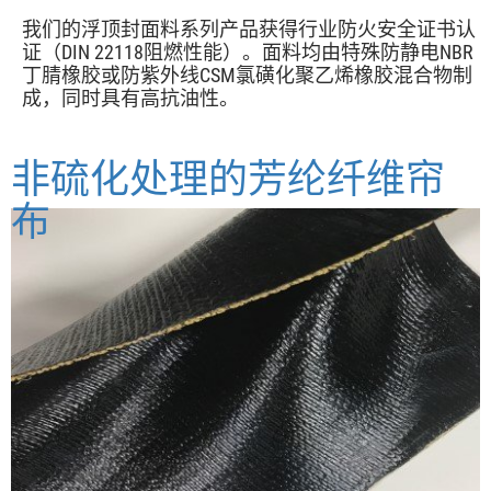
我们的浮顶封面料系列产品获得行业防火安全证书认
证（DIN 22118阻燃性能）。面料均由特殊防静电NBR
丁腈橡胶或防紫外线CSM氯磺化聚乙烯橡胶混合物制
成，同时具有高抗油性。
非硫化处理的芳纶纤维帘
布