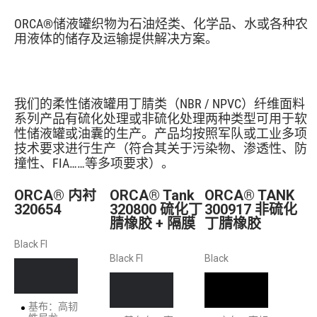
ORCA®储液罐织物为石油烃类、化学品、水或各种农
用液体的储存及运输提供解决方案。
我们的柔性储液罐用丁腈类（NBR / NPVC）纤维面料
系列产品有硫化处理或非硫化处理两种类型可用于软
性储液罐或油囊的生产。产品均按照军队或工业多项
技术要求进行生产（符合其关于污染物、渗透性、防
撞性、FIA……等多项要求）。
ORCA® 内衬
ORCA® Tank
ORCA® TANK
320654
320800 硫化丁
300917 非硫化
腈橡胶 + 隔膜
丁腈橡胶
Black FI
Black FI
Black
基布：高韧