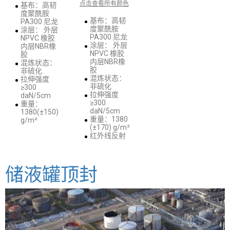
点击查看所有颜色
基布：高韧
度聚酰胺
基布：高韧
PA300 尼龙
度聚酰胺
涂层： 外层
PA300 尼龙
NPVC 橡胶
涂层： 外层
内层NBR橡
NPVC 橡胶
胶
内层NBR橡
混炼状态：
胶
非硫化
混炼状态：
拉伸强度
非硫化
≥300
拉伸强度
daN/5cm
≥300
重量：
daN/5cm
1380(±150)
重量：1380
g/m²
(±170) g/m²
红外线反射
储液罐顶封