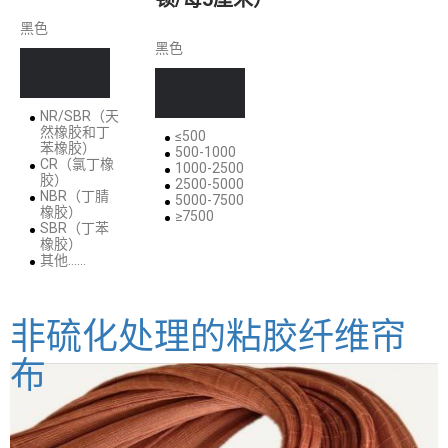
黑色
黑色
NR/SBR（天
然橡胶和丁
≤500
苯橡胶）
500-1000
CR（氯丁橡
1000-2500
胶）
2500-5000
NBR（丁腈
5000-7500
橡胶）
≥7500
SBR（丁苯
橡胶）
其他……
非硫化处理的粘胶纤维帘
布