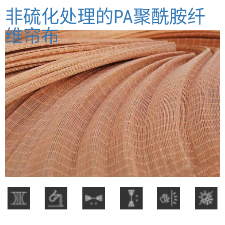
非硫化处理的PA聚酰胺纤
维帘布