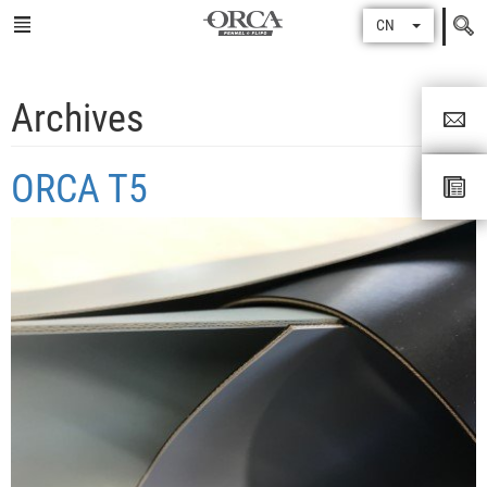
Search
CN
for
Archives
ORCA T5