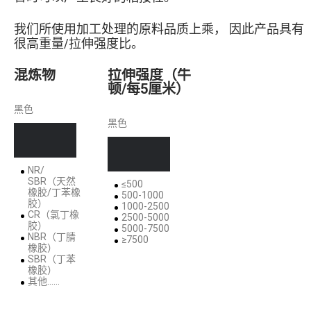
我们所使用加工处理的原料品质上乘， 因此产品具有
很高重量/拉伸强度比。
混炼物
拉伸强度（牛
顿/每5厘米）
黑色
黑色
NR/
SBR（天然
≤500
橡胶/丁苯橡
500-1000
胶）
1000-2500
CR（氯丁橡
2500-5000
胶）
5000-7500
NBR（丁腈
≥7500
橡胶）
SBR（丁苯
橡胶）
其他……