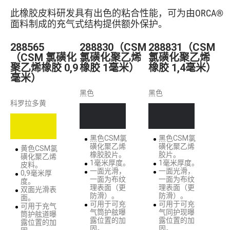
此橡胶皮料研发具有出色的粘合性能，可为由ORCA®
面料制成的充气式结构提供额外保护。
288565
288830（CSM
288831（CSM
（CSM 氯磺化
氯磺化聚乙烯
氯磺化聚乙烯
聚乙烯橡胶 0,9
橡胶 1毫米）
橡胶 1,4毫米）
毫米）
黑色
黑色
科罗拉多黄
黑色CSM氯
黑色CSM氯
磺化聚乙烯
磺化聚乙烯
黄色CSM氯
橡胶胶片。
胶片。
磺化聚乙烯
1毫米厚度。
1毫米厚度。
皮料。
一面光滑，
一面光滑，
0,9毫米厚
一面为布纹
一面为布纹
度。
理表面（更
理表面（更
双面光滑表
防滑）。
防滑）。
面。
可用于可充
可用于可充
可用于充气
气筒护舷曝
气同护现曝
筒护舷道曝
露位置的加
露位置的加
露位置的加
固。
固。