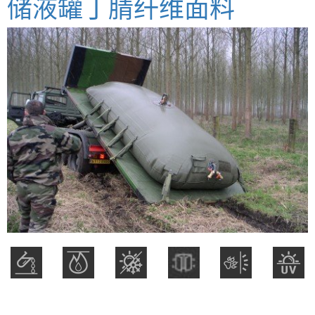
储液罐丁腈纤维面料