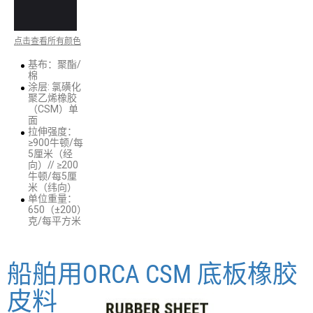
点击查看所有颜色
基布：聚酯/
棉
涂层: 氯磺化
聚乙烯橡胶
（CSM）单
面
拉伸强度：
≥900牛顿/每
5厘米（经
向）// ≥200
牛顿/每5厘
米（纬向）
单位重量：
650（±200）
克/每平方米
船舶用ORCA CSM 底板橡胶
皮料