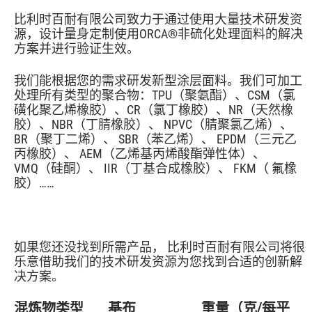
比利时百耐有限公司致力于通过使用大量技术研发资
源，设计量身定制使用ORCA®非硫化处理面料的解决
方案并进行验证生效。
我们能根据您的需求研发新型涂层面料。我们可加工
处理所有类型的聚合物：TPU（聚氨酯）、CSM（氯
磺化聚乙烯橡胶）、CR（氯丁橡胶）、NR（天然橡
胶）、NBR（丁腈橡胶）、 NPVC（腈聚氯乙烯）、
BR（聚丁二烯）、 SBR（苯乙烯）、 EPDM（三元乙
丙橡胶）、 AEM（乙烯基丙烯酸酯弹性体）、
VMQ（硅酮）、 IIR（丁基合成橡胶）、 FKM（ 氟橡
胶）……
如果您还没找到所需产品， 比利时百耐有限公司将很
乐意借助我们的技术研发资源为您找到合适的创新解
决方案。
混炼物类型
基布
重量（克/每平