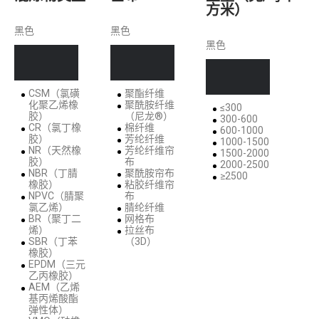
方米）
黑色
黑色
黑色
CSM（氯磺
聚酯纤维
化聚乙烯橡
聚酰胺纤维
≤300
胶）
（尼龙®）
300-600
CR（氯丁橡
棉纤维
600-1000
胶）
芳纶纤维
1000-1500
NR（天然橡
芳纶纤维帘
1500-2000
胶）
布
2000-2500
NBR（丁腈
聚酰胺帘布
≥2500
橡胶）
粘胶纤维帘
NPVC（腈聚
布
氯乙烯）
腈纶纤维
BR（聚丁二
网格布
烯）
拉丝布
SBR（丁苯
（3D）
橡胶）
EPDM（三元
乙丙橡胶）
AEM（乙烯
基丙烯酸酯
弹性体）