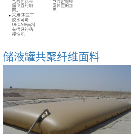
气筒护舷曝
气筒护舷曝
露位置的加
露位置的加
固。
固。
采用CR氯丁
胶水可与
ORCA®面料
有很好的粘
接性能。
储液罐共聚纤维面料