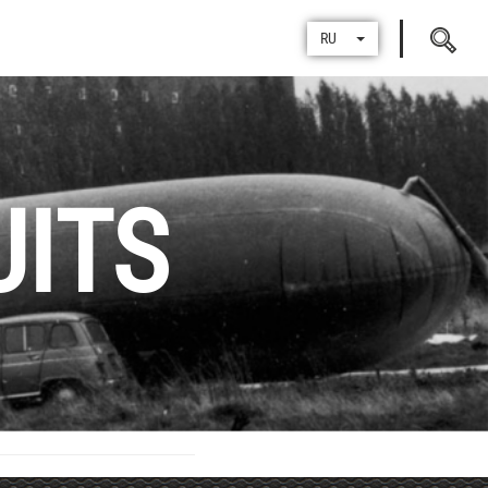
Поиск
RU
по
UITS