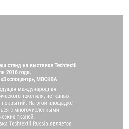
ш стенд на выставке Techtextil
ля 2016 года.
 «Экспоцентр», МОСКВА
о ведущая международная
ического текстиля, нетканых
 покрытий. На этой площадке
ться с многочисленными
ческих тканей.
ка Techtextil Russia является