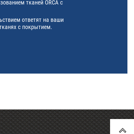
ьзованием тканей ORCA с
ьствием ответят на ваши
тканях с покрытием.