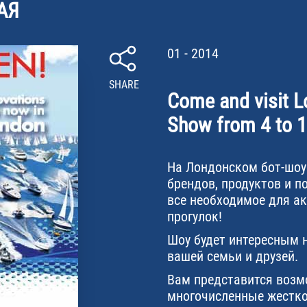
АЯ
01 - 2014
SHARE
Come and visit L
Show from 4 to 
На Лондонском бот-шоу
брендов, продуктов и 
все необходимое для а
прогулок!
Шоу будет интересным н
вашей семьи и друзей.
Вам представится возм
многочисленные жестко