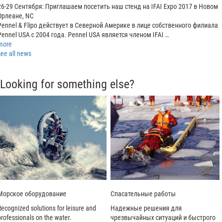
26-29 Сентября: Приглашаем посетить наш стенд на IFAI Expo 2017 в Новом
Орлеане, NC
Pennel & Flipo действует в Северной Америке в лице собственного филиала
Pennel USA с 2004 года. Pennel USA является членом IFAI …
more
see all news
Looking for something else?
Морское оборудование
Спасательные работы
Recognized solutions for leisure and
Надежные решения для
professionals on the water.
чрезвычайных ситуаций и быстрого