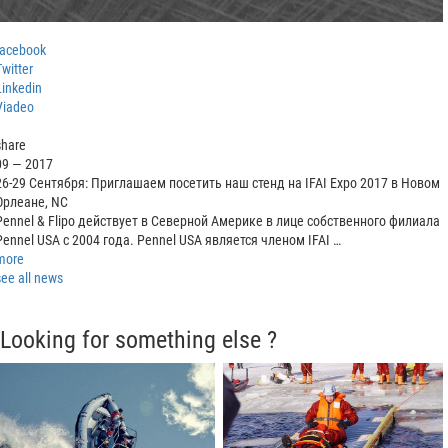
facebook
Twitter
Linkedin
Viadeo
share
09 — 2017
26-29 Сентября: Приглашаем посетить наш стенд на IFAI Expo 2017 в Новом
Орлеане, NC
Pennel & Flipo действует в Северной Америке в лице собственного филиала
Pennel USA с 2004 года. Pennel USA является членом IFAI …
more
see all news
Looking for something else ?