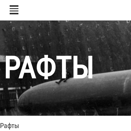
icon
РАФТЫ
Рафты