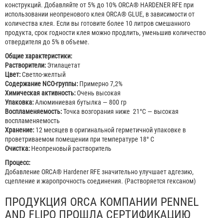
конструкций. Добавляйте от 5% до 10% ORCA® HARDENER RFE при
использовании неопренового клея ORCA® GLUE, в зависимости от
количества клея. Если вы готовите более 10 литров смешанного
продукта, срок годности клея можно продлить, уменьшив количество
отвердителя до 5% в объеме.
Общие характеристики:
Растворители:
Этилацетат
Цвет:
Светло-желтый
Содержание NCO-группы:
Примерно 7,2%
Химическая активность:
Очень высокая
Упаковка:
Алюминиевая бутылка — 800 гр
Воспламеняемость:
Точка возгорания ниже 21°C — высокая
воспламеняемость
Хранение:
12 месяцев в оригинальной герметичной упаковке в
проветриваемом помещении при температуре 18° C
Очистка:
Неопреновый растворитель
Процесс:
Добавление ORCA® Hardener RFE значительно улучшает адгезию,
сцепление и жаропрочность соединения. (Растворяется гексаном)
ПРОДУКЦИЯ ORCA КОМПАНИИ PENNEL
AND FLIPO ПРОШЛА СЕРТИФИКАЦИЮ