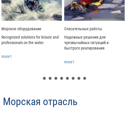
Морское оборудование
Спасательные работы
Recognized solutions for leisure and
Надежные решения для
Л
professionals on the water.
чрезвычайных ситуаций и
д
быстрого реагирования
more1
more1
Морская отрасль