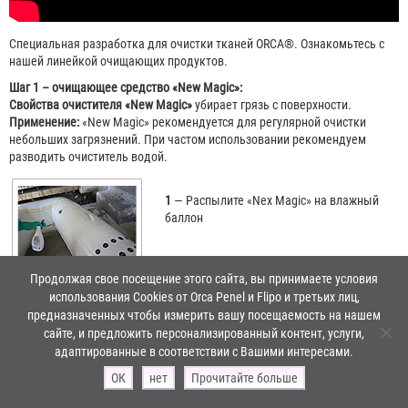
Специальная разработка для очистки тканей ORCA®. Ознакомьтесь с
нашей линейкой очищающих продуктов.
Шаг 1 – очищающее средство «New Magic»:
Свойства очистителя «New Magic»
убирает грязь с поверхности.
Применение:
«New Magic» рекомендуется для регулярной очистки
небольших загрязнений. При частом использовании рекомендуем
разводить очиститель водой.
1
— Распылите «Nex Magic» на влажный
баллон
Продолжая свое посещение этого сайта, вы принимаете условия
использования Cookies от Orca Penel и Flipo и третьих лиц,
предназначенных чтобы измерить вашу посещаемость на нашем
сайте, и предложить персонализированный контент, услуги,
2
— Очистите и потрите при помощи
адаптированные в соответствии с Вашими интересами.
неабразивной губки
ОК
нет
Прочитайте больше