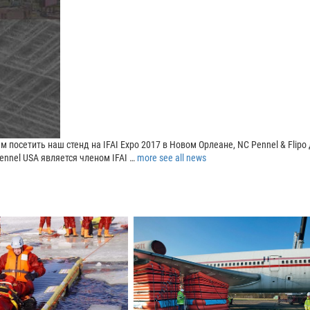
 посетить наш стенд на IFAI Expo 2017 в Новом Орлеане, NC Pennel & Flipo
ennel USA является членом IFAI …
more
see all news