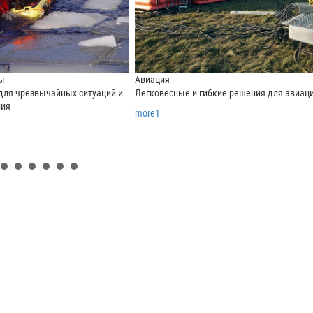
ты
Авиация
ля чрезвычайных ситуаций и
Легковесные и гибкие решения для авиаци
ния
more1