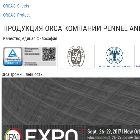
ORCA®
Sheets
ORCA®
Protect
ПРОДУКЦИЯ ORCA КОМПАНИИ PENNEL AN
Качество, единая философия
Orca
Промышленность