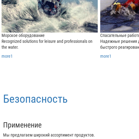
Морское оборудование
Спасательные рабо
Recognized solutions for leisure and professionals on
Надежные решения д
the water.
быстрого реагирова
more1
more1
Безопасность
Применение
Мы предлагаем широкий ассортимент продуктов.