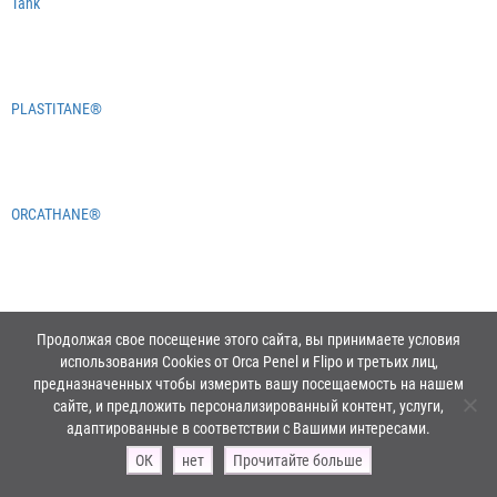
Tank
PLASTITANE®
ORCATHANE®
ORCA®
Продолжая свое посещение этого сайта, вы принимаете условия
использования Cookies от Orca Penel и Flipo и третьих лиц,
ПРОДУКЦИЯ ORCA КОМПАНИИ PENNEL
предназначенных чтобы измерить вашу посещаемость на нашем
сайте, и предложить персонализированный контент, услуги,
AND FLIPO ПРОШЛА СЕРТИФИКАЦИЮ
адаптированные в соответствии с Вашими интересами.
Качество, единая философия
ОК
нет
Прочитайте больше