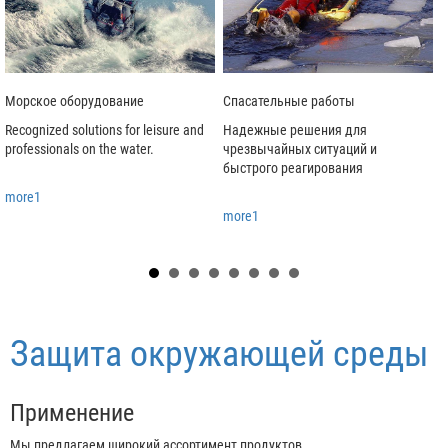
Морское оборудование
Спасательные работы
Recognized solutions for leisure and
Надежные решения для
Л
professionals on the water.
чрезвычайных ситуаций и
д
быстрого реагирования
more1
more1
Защита окружающей среды
Применение
Мы предлагаем широкий ассортимент продуктов.