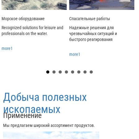
Морское оборудование
Спасательные работы
Recognized solutions for leisure and
Надежные решения для
Л
professionals on the water.
чрезвычайных ситуаций и
д
быстрого реагирования
more1
more1
Добыча полезных
ископаемых
Применение
Мы предлагаем широкий ассортимент продуктов.