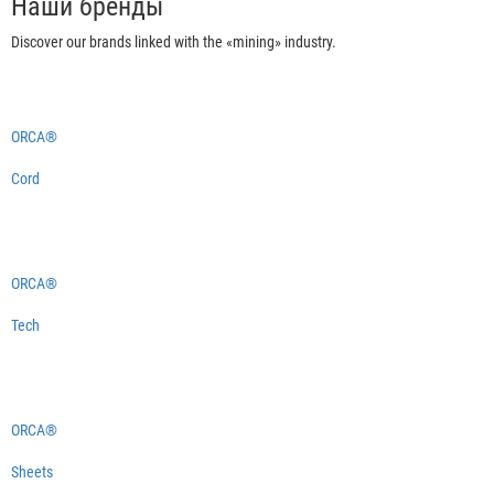
Наши бренды
Discover our brands linked with the «mining» industry.
ORCA®
Cord
ORCA®
Tech
ORCA®
Sheets