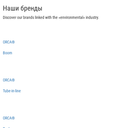
Наши бренды
Discover our brands linked with the «environmental» industry.
ORCA®
Boom
ORCA®
Tube-in-line
ORCA®