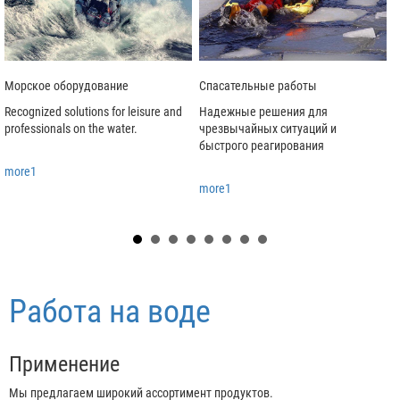
Морское оборудование
Спасательные работы
Recognized solutions for leisure and
Надежные решения для
Л
professionals on the water.
чрезвычайных ситуаций и
д
быстрого реагирования
more1
more1
Работа на воде
Применение
Мы предлагаем широкий ассортимент продуктов.